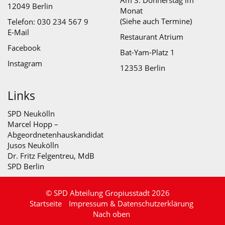
Am 3. Donnerstag im
12049 Berlin
Monat
(Siehe auch
Termine
)
Telefon: 030 234 567 9
E-Mail
Restaurant Atrium
Facebook
Bat-Yam-Platz 1
Instagram
12353 Berlin
Links
SPD Neukölln
Marcel Hopp –
Abgeordnetenhauskandidat
Jusos Neukölln
Dr. Fritz Felgentreu, MdB
SPD Berlin
© SPD Abteilung Gropiusstadt 2026
Startseite
Impressum & Datenschutzerklärung
Nach oben